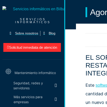
Agor
SERVICIOS
INFORMÁTICOS
Sobre nosotros
Blog
Solicitud inmediata de atención
EL SO
RESTA
INTEG
Mantenimiento informático
Seguridad, redes y
Este
softw
servidores
cantidad d
Más servicios para
empresas
un nuevo 