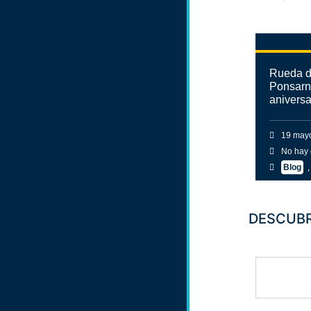
Rueda d
Ponsarna
aniversa
19 may
No hay 
Blog
DESCUBR