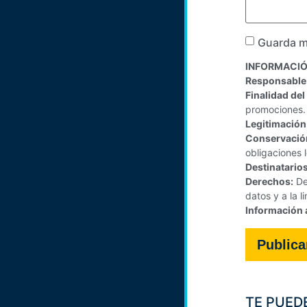
Guarda m
INFORMACIÓ
Responsable 
Finalidad del
promociones.
Legitimación
Conservación
obligaciones 
Destinatarios
Derechos:
De
datos y a la 
Información 
TE PUED