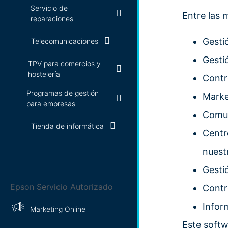
Servicio de
Entre las 
reparaciones
Gesti
Telecomunicaciones
Gesti
TPV para comercios y
hostelería
Contr
Programas de gestión
Marke
para empresas
Comun
Tienda de informática
Centr
nuest
Gesti
Epson Servicio Autorizado
Contr
Infor
Marketing Online
Este softw