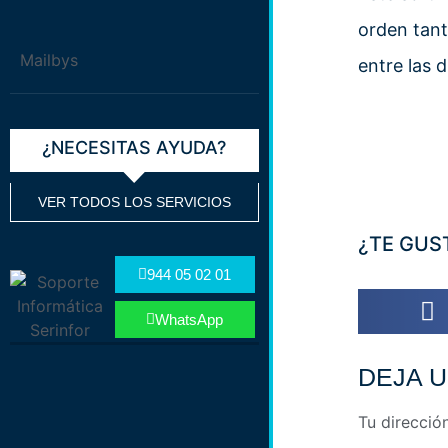
orden tant
Mailbys
entre las 
¿NECESITAS AYUDA?
VER TODOS LOS SERVICIOS
¿TE GUS
944 05 02 01
WhatsApp
DEJA 
Tu direcció