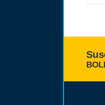
Susc
BOLE