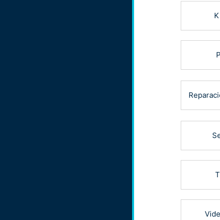
K
P
Reparaci
Se
T
Vide