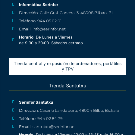
Informática Serinfor
Dirección
: Calle Gral. Concha, 3, 48008 Bilbao, BI
Teléfono
: 944 05 02 01
Email
: info@serinfor.net
Horario
: De Lunes a Viernes
de 9:30 a 20:00. Sábados cerrado.
Tienda central y exposición de ordenadores, portátiles
y TPV
Tienda Santutxu
Serinfor Santutxu
Dirección
: Caserío Landaburu, 48004 Bilbo, Bizkaia
Teléfono
: 944 02 84 79
Email
: santutxu@serinfor.net
Horario
: De Lunes a Viernes 10:00 a 13:45 y de 16:00 a