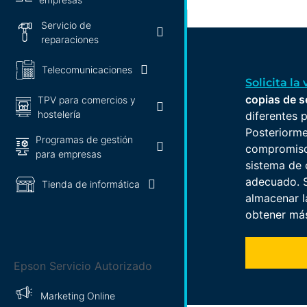
Servicio de
reparaciones
Telecomunicaciones
Solicita la 
copias de 
TPV para comercios y
hostelería
diferentes 
Posteriorme
Programas de gestión
compromiso 
para empresas
sistema de 
adecuado. S
Tienda de informática
almacenar l
obtener má
Epson Servicio Autorizado
Marketing Online