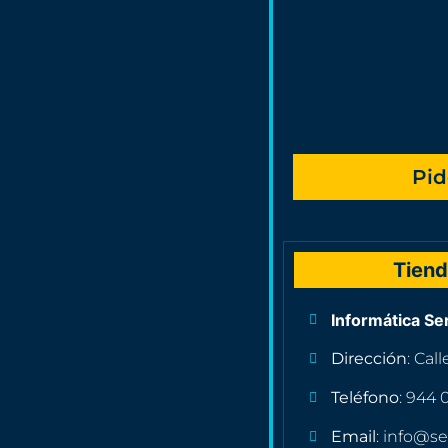
Pid
Tiend
Informática Se
Dirección
: Cal
Teléfono
: 944 
Email
: info@se