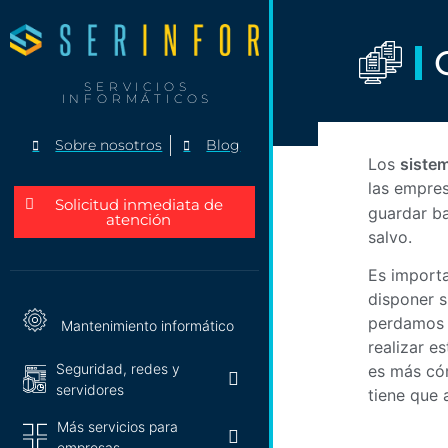
SERVICIOS
INFORMÁTICOS
Sobre nosotros
Blog
Los
siste
las empres
Solicitud inmediata de
guardar b
atención
salvo.
Es importa
disponer s
perdamos t
Mantenimiento informático
realizar e
Seguridad, redes y
es más cóm
servidores
tiene que 
Más servicios para
empresas