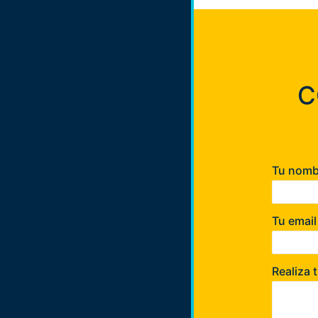
C
Tu nom
Tu emai
Realiza 