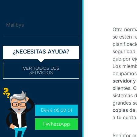
Mailbys
Otra norm
se estén r
planificac
seguridad 
¿NECESITAS AYUDA?
que por ej
Los miembr
VER TODOS LOS
SERVICIOS
ocupamos
servidor y
clientes. 
sistemas 
grandes s
copias de
944 05 02 01
a tu cuot
WhatsApp
Serinfor c