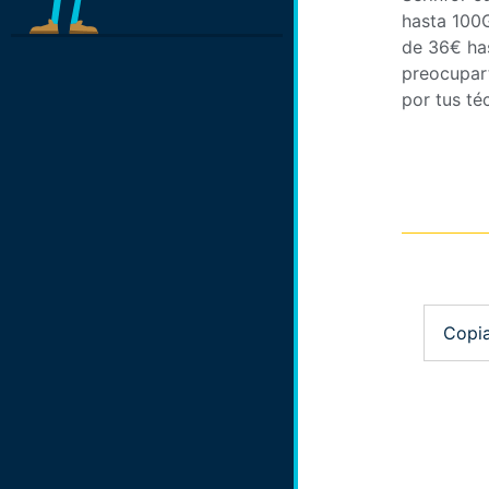
hasta 100
de 36€ has
preocupart
por tus té
Copia