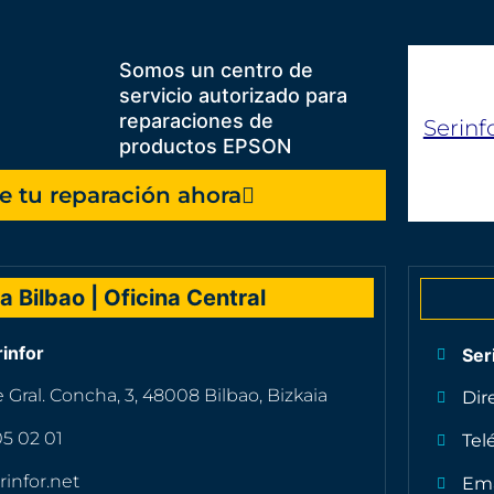
Somos un centro de
servicio autorizado para
reparaciones de
Serin
productos EPSON
e tu reparación ahora
a Bilbao | Oficina Central
rinfor
Ser
le Gral. Concha, 3, 48008 Bilbao, Bizkaia
Dir
05 02 01
Tel
rinfor.net
Ema