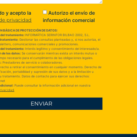
do y acepto la
Autorizo el envío de
información comercial
 de privacidad
N BÁSICA DE PROTECCIÓN DE DATOS:
del tratamiento:
INFORMÁTICA SERINFOR BILBAO 2002, S.L.
 tratamiento:
Gestionar las consultas planteadas y, si nos autoriza, el
sletters, comunicaciones comerciales y promociones.
del tratamiento:
Interés legítimo y consentimiento del interesado/a.
 de los datos:
Se conservarán mientras exista un interés mutuo o
empo necesario para el cumplimiento de las obligaciones legales.
s:
Prestadores de servicio o colaboradores.
recho a retirar el consentimiento en cualquier momento. Derecho de
ficación, portabilidad y supresión de sus datos y a la limitación u
su tratamiento. Datos de contacto para ejercer sus derechos:
.net
dicional:
Puede consultar la información adicional en nuestra
Privacidad
.
ENVIAR