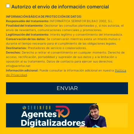
Autorizo el envío de información comercial
INFORMACIÓN BÁSICA DE PROTECCIÓN DE DATOS:
Responsable del tratamiento:
INFORMÁTICA SERINFOR BILBAO 2002, S.L.
Finalidad del tratamiento:
Gestionar las consultas planteadas y, si nos autoriza, el
envío de newsletters, comunicaciones comerciales y promociones.
Legitimación del tratamiento:
Interés legítimo y consentimiento del interesado/a.
Conservación de los datos:
Se conservarán mientras exista un interés mutuo o
durante el tiempo necesario para el cumplimiento de las obligaciones legales.
Destinatarios:
Prestadores de servicio o colaboradores.
Derechos:
Derecho a retirar el consentimiento en cualquier momento. Derecho de
acceso, rectificación, portabilidad y supresión de sus datos y a la limitación u
oposición al su tratamiento. Datos de contacto para ejercer sus derechos:
info@serinfor.net
Información adicional:
Puede consultar la información adicional en nuestra
Política
de Privacidad
.
ENVIAR