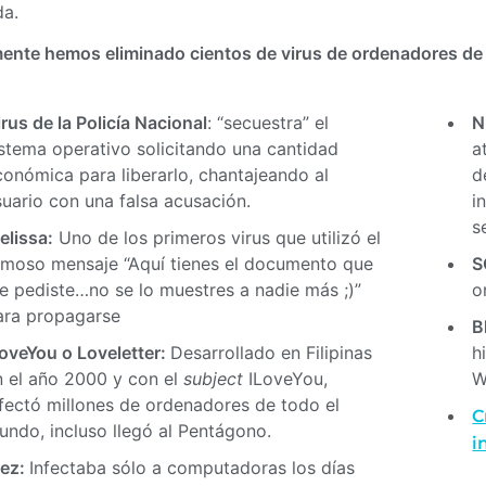
da.
ente hemos eliminado cientos de virus de ordenadores de 
irus de la Policía Nacional
: “secuestra” el
N
istema operativo solicitando una cantidad
a
conómica para liberarlo, chantajeando al
d
suario con una falsa acusación.
i
s
elissa:
Uno de los primeros virus que utilizó el
amoso mensaje “Aquí tienes el documento que
S
e pediste…no se lo muestres a nadie más ;)”
o
ara propagarse
B
LoveYou o Loveletter:
Desarrollado en Filipinas
h
n el año 2000 y con el
subject
ILoveYou,
W
nfectó millones de ordenadores de todo el
C
undo, incluso llegó al Pentágono.
i
lez:
Infectaba sólo a computadoras los días