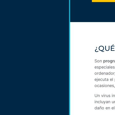
¿QUÉ
Son
progr
especiales
ordenador,
ejecuta el
ocasiones,
Un virus i
incluyan u
daño en el