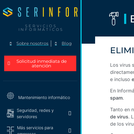
SERVICIOS
INFORMÁTICOS
Sobre nosotros
Blog
ELIM
Solicitud inmediata de
Los virus 
atención
directame
e incluso
En Inform
Mantenimiento informático
spam
.
Tanto en n
Seguridad, redes y
de virus
. 
servidores
de los vir
Más servicios para
empresas