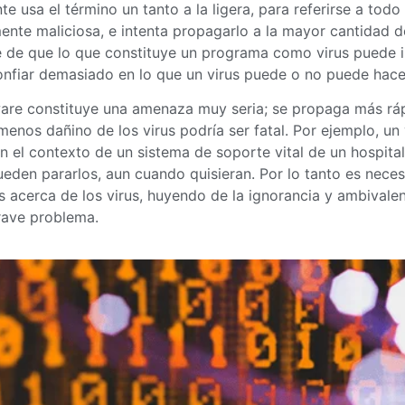
e usa el término un tanto a la ligera, para referirse a tod
nte maliciosa, e intenta propagarlo a la mayor cantidad 
 de que lo que constituye un programa como virus puede in
nfiar demasiado en lo que un virus puede o no puede hace
are constituye una amenaza muy seria; se propaga más rápi
 menos dañino de los virus podría ser fatal. Por ejemplo, u
n el contexto de un sistema de soporte vital de un hospital,
ueden pararlos, aun cuando quisieran. Por lo tanto es nece
 acerca de los virus, huyendo de la ignorancia y ambivalen
rave problema.