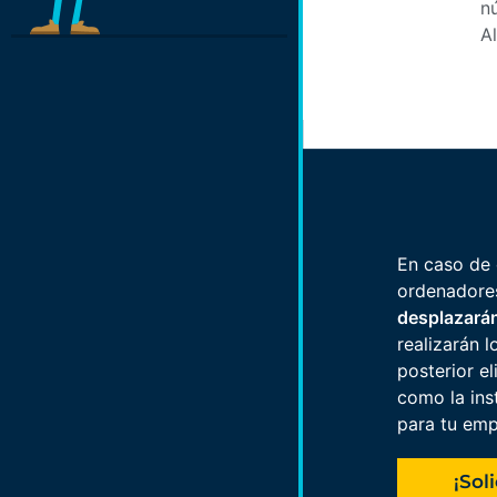
n
A
En caso de 
ordenadore
desplazarán
realizarán l
posterior el
como la ins
para tu emp
¡Sol