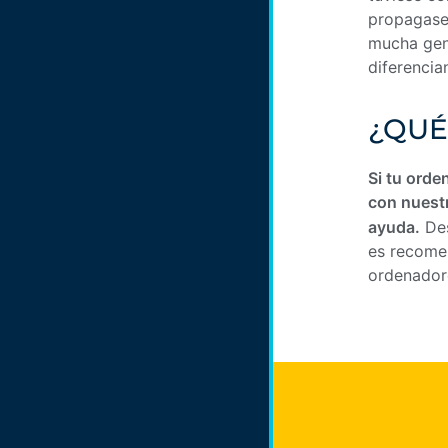
propagase 
mucha gent
diferencia
¿QUÉ
Si tu orde
con nuest
ayuda.
Des
es recomen
ordenador