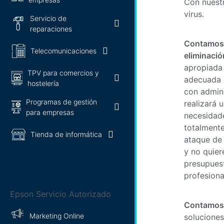
Con nuestr
virus.
Servicio de
reparaciones
Contamos 
Telecomunicaciones
eliminació
apropiada
TPV para comercios y
adecuada 
hostelería
con admini
Programas de gestión
realizará 
para empresas
necesidad
totalmente
Tienda de informática
ataque de 
y no quier
presupuest
profesion
Epson Servicio Autorizado
Contamos 
Marketing Online
soluciones