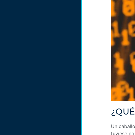
¿QUÉ
Un caballo
tuviese co