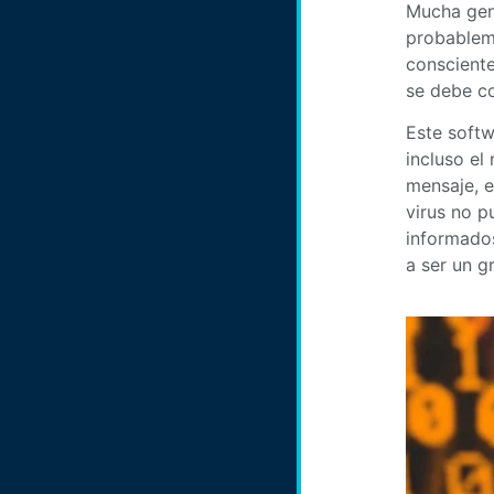
Mucha gent
probableme
consciente
se debe co
Este softw
incluso el
mensaje, e
virus no p
informados
a ser un g