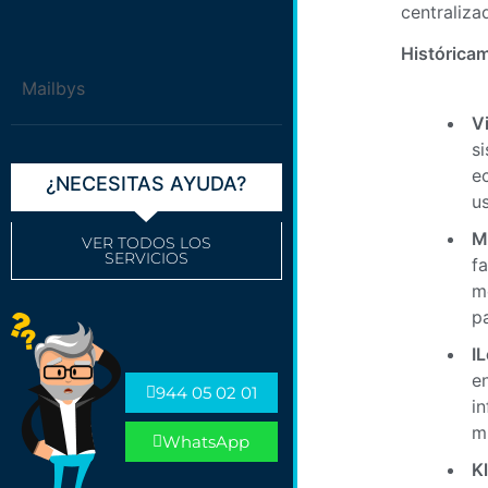
centraliza
Históricam
Mailbys
V
s
e
¿NECESITAS AYUDA?
u
M
VER TODOS LOS
SERVICIOS
f
m
p
I
e
944 05 02 01
i
m
WhatsApp
K