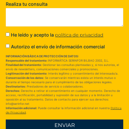
Realiza tu consulta
He leído y acepto la
política de privacidad
Autorizo el envío de información comercial
INFORMACIÓN BÁSICA DE PROTECCIÓN DE DATOS:
Responsable del tratamiento:
INFORMÁTICA SERINFOR BILBAO 2002, S.L.
Finalidad del tratamiento:
Gestionar las consultas planteadas y, si nos autoriza, el
envío de newsletters, comunicaciones comerciales y promociones.
Legitimación del tratamiento:
Interés legítimo y consentimiento del interesado/a.
Conservación de los datos:
Se conservarán mientras exista un interés mutuo o
durante el tiempo necesario para el cumplimiento de las obligaciones legales.
Destinatarios:
Prestadores de servicio o colaboradores.
Derechos:
Derecho a retirar el consentimiento en cualquier momento. Derecho de
acceso, rectificación, portabilidad y supresión de sus datos y a la limitación u
oposición al su tratamiento. Datos de contacto para ejercer sus derechos:
info@serinfor.net
Información adicional:
Puede consultar la información adicional en nuestra
Política
de Privacidad
.
ENVIAR