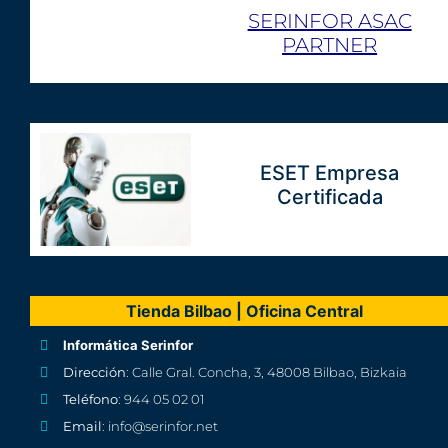
SERINFOR ASAC
PARTNER
ESET Empresa
Certificada
Tienda Bilbao | Oficina Central
Informática Serinfor
Dirección
: Calle Gral. Concha, 3, 48008 Bilbao, Bizkaia
Teléfono
: 944 05 02 01
Email
: info@serinfor.net